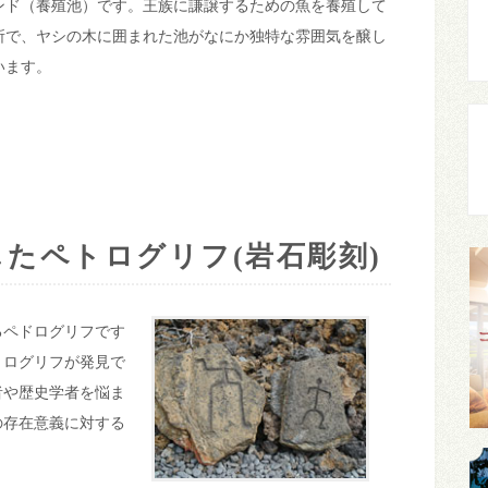
ンド（養殖池）です。王族に謙譲するための魚を養殖して
所で、ヤシの木に囲まれた池がなにか独特な雰囲気を醸し
います。
たペトログリフ(岩石彫刻)
るペドログリフです
トログリフが発見で
者や歴史学者を悩ま
の存在意義に対する