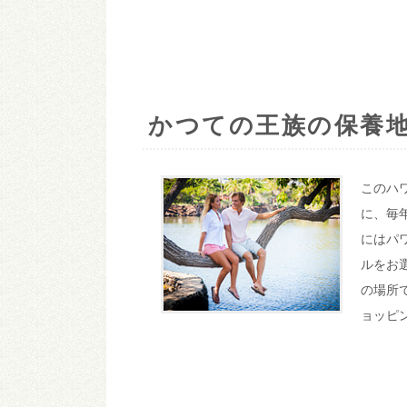
かつての王族の保養
このハ
に、毎
にはパ
ルをお
の場所
ョッピ