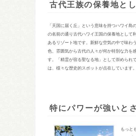
古代王族の保養地と
「天国に届く丘」という意味を持つハワイ島
の名前の通り古代ハワイ王国の保養地として
あるリゾート地です。新鮮な空気の中で味わ
色、雰囲気から古代の人々が何か特別な力を
す。「精霊が宿る聖なる地」として崇められ
は、様々な歴史的スポットが点在しています
特にパワーが強いと
もっと