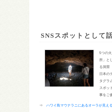
SNSスポットとして
5つの
所」と
る洞窟
日本の
タグラ
スポッ
事をご
⇒
ハワイ島マウナラニにあるオーラが見え