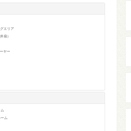
グエリア
井扇）
レーヤー
ーム
ルーム