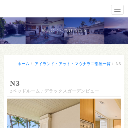
メニ
ホーム
アイランド・アット・マウナラニ部屋一覧
N3
N3
2ベッドルーム / デラックスガーデンビュー
Previous
Nex