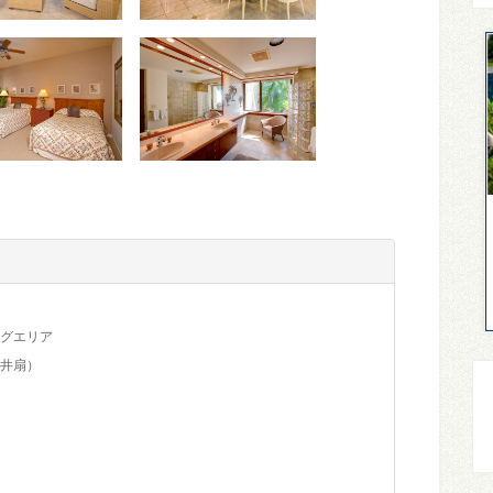
グエリア
井扇）
）